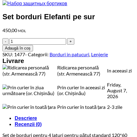
Set borduri Elefanti pe sur
450,00
MDL
Cantitate
Set
Adaugă în coș
borduri
SKU:
1477-
Categorii:
Borduri in patucuri
,
Lenjerie
Elefanti
Livrare
pe
Ridicarea personală
sur
In aceeasi zi
(str. Armenească 77)
Friday,
Prin curier In aceeasi zi
August 7,
(or. Chișinău)
2026
Prin curier în toată țara
2-3 zile
Descriere
Recenzii (0)
Set de borduri pentru 4 laturi pentru pătuț standard 120*60