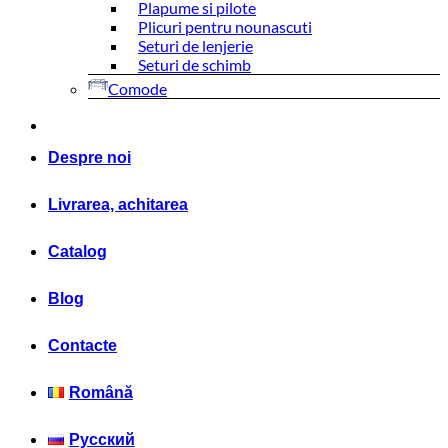
Plapume si pilote
Plicuri pentru nounascuti
Seturi de lenjerie
Seturi de schimb
Comode
Scaune de hrănire și leagăne
Scaune din lemn
Leagăn
Despre noi
Scaune din plastic
Carucioare de plimbare
Livrarea, achitarea
Scaune auto
Scaune auto 0-18 kg
Catalog
Scaune auto 0-25 kg
Scaune auto 0-36 kg
Scaune auto 15-36 kg
Blog
Scaune auto 9-25 kg
Scaune auto 9-36 kg
Contacte
Scaune IZOFIX
Transport pentru copii
Română
Biciclete
Carucioarea universale
Trotinete
Русский