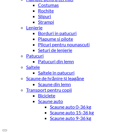
Costumas
Rochite
Slipuri
Strampi
Lenjerie
Borduri in patucuri
Plapume si pilote
Plicuri pentru nounascuti
Seturi de lenjerie
Patucuri
Patucuri din lemn
Saltele
Saltele in patucuri
Scaune de hrănire și leagăne
Scaune din lemn
Transport pentru copii
Biciclete
Scaune auto
Scaune auto 0-36 kg
Scaune auto 15-36 kg
Scaune auto 9-36 kg