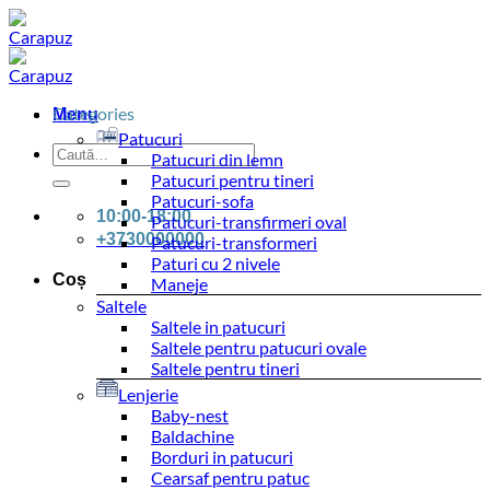
Skip
to
content
Categories
Menu
Patucuri
Caută
Patucuri din lemn
după:
Patucuri pentru tineri
Patucuri-sofa
10:00-18:00
Patucuri-transfirmeri oval
+3730000000
Patucuri-transformeri
Paturi cu 2 nivele
Coș
Maneje
Saltele
Saltele in patucuri
Saltele pentru patucuri ovale
Saltele pentru tineri
Lenjerie
Baby-nest
Baldachine
Borduri in patucuri
Cearsaf pentru patuc