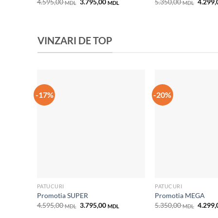
Prețul
Prețul
Prețul
4.595,00
3.795,00
5.350,00
4.299
MDL
MDL
MDL
inițial
curent
inițial
a
este:
a
fost:
3.795,00 MDL.
fost:
4.595,00 MDL.
5.350,
VINZARI DE TOP
-17%
-20%
Добавить
в список
желаний
PATUCURI
PATUCURI
Promotia SUPER
Promotia MEGA
Prețul
Prețul
Prețul
4.595,00
3.795,00
5.350,00
4.299
MDL
MDL
MDL
inițial
curent
inițial