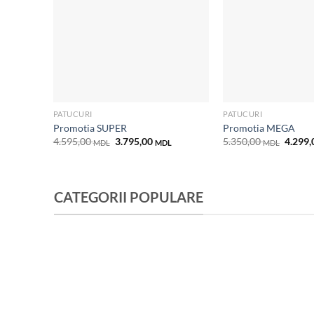
Добавить
в список
желаний
PATUCURI
PATUCURI
Promotia SUPER
Promotia MEGA
Prețul
Prețul
Prețul
4.595,00
3.795,00
5.350,00
4.299
MDL
MDL
MDL
inițial
curent
inițial
a
este:
a
fost:
3.795,00 MDL.
fost:
4.595,00 MDL.
5.350,
CATEGORII POPULARE