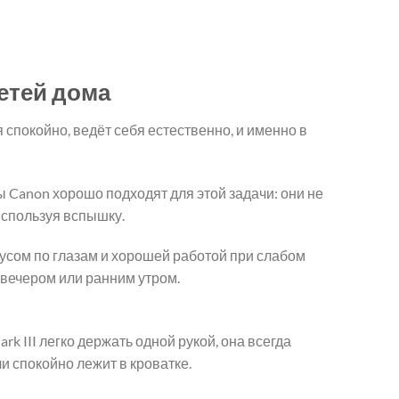
a
este:
ost:
3.299,00 MDL.
4.099,00 MDL.
етей дома
покойно, ведёт себя естественно, и именно в
 Canon хорошо подходят для этой задачи: они не
используя вспышку.
усом по глазам и хорошей работой при слабом
 вечером или ранним утром.
 III легко держать одной рукой, она всегда
и спокойно лежит в кроватке.