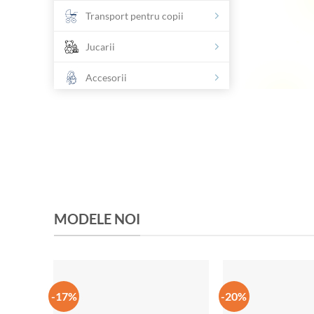
Transport pentru copii
Jucarii
Accesorii
Marfuri de vara
Pentru baiea
Livrarea prin toata
Moldova
S
Hainute pentru cei mici
MODELE NOI
-17%
-20%