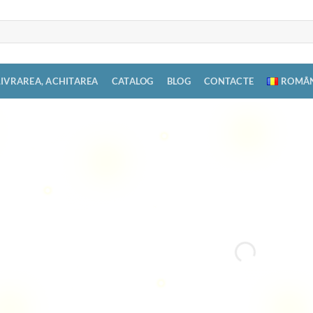
LIVRAREA, ACHITAREA
CATALOG
BLOG
CONTACTE
ROMÂ
VÂND SITE
CARAPU
060508