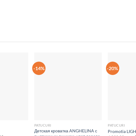
LE
LENJERIE
HAINUT
-14%
-20%
Добавить
Добавить
в список
в список
желаний
желаний
PATUCURI
PATUCURI
Детская кроватка ANGHELINA с
Promotia LIG