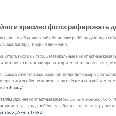
este:
inițial
curent
4.299,00 MDL.
f
a
este:
00 MDL.
fost:
3.390,00 MDL.
3.950,00 MDL.
ойно и красиво фотографировать д
ценными. В привычной обстановке ребёнок чувствует себя с
улыбки, взгляды, первые движения.
работала тихо и быстро. Беззеркальные и компактные камеры
и позволяют фотографировать при естественном свете, не 
высокого качества изображения, подойдёт камера с автофок
ктеристики особенно полезны при съёмке в детской комнате
-eos-r8-body/
лям удобнее компактные камеры. Canon PowerShot G7 X Mark
ые моменты — когда ребёнок улыбается, тянется к игрушке ил
ershot-g7-x-mark-iil-2/