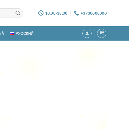
10:00-18:00
+3730000000
NĂ
РУССКИЙ
 WEB –
Z.MD
880