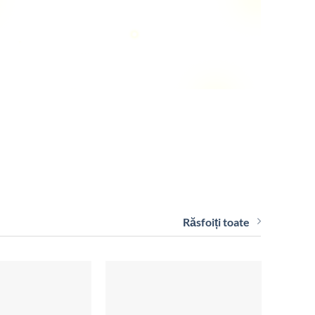
Metode de plata
Plata la livrare
Răsfoiți toate