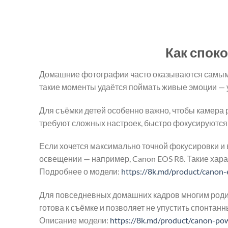
a
este:
a
fost:
3.795,00 MDL.
fost:
4.595,00 MDL.
5.350,
Как спок
Домашние фотографии часто оказываются самыми 
такие моменты удаётся поймать живые эмоции — 
Для съёмки детей особенно важно, чтобы камера 
требуют сложных настроек, быстро фокусируются 
Если хочется максимально точной фокусировки и 
освещении — например, Canon EOS R8. Такие хара
Подробнее о модели:
https://8k.md/product/canon
Для повседневных домашних кадров многим родите
готова к съёмке и позволяет не упустить спонтанн
Описание модели:
https://8k.md/product/canon-pow