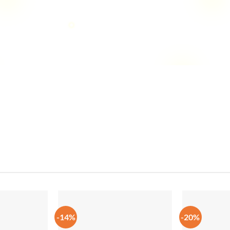
Suport online 24/7
Asamblare mobilei
uport pe telefon 062194888
Se achita aditional
-14%
-20%