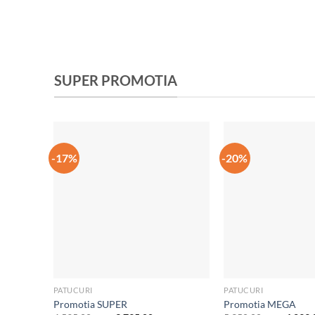
PATUCURI
SALTE
SUPER PROMOTIA
-17%
-20%
Добавить
в список
желаний
PATUCURI
PATUCURI
Promotia SUPER
Promotia MEGA