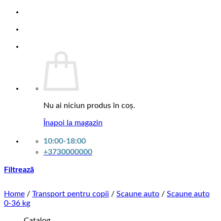
Caruseli pentru patucuri
Constructori
Covorase educative
Mașinuțe cu telecomanda
Accesorii
Accesorii pentru mame
Perne pentru alaptare
Perne pentru gravide
Marfuri de vara
Pentru baiea
Nu ai niciun produs în coș.
Accesorii pentru baiea
Cadite
Înapoi la magazin
Oale
10:00-18:00
Hainute pentru cei mici
+3730000000
Costumas
Halat de baie
Filtrează
Rochite
Slipuri
Home
/
Transport pentru copii
/
Scaune auto
/
Scaune auto
0-36 kg
Catalog