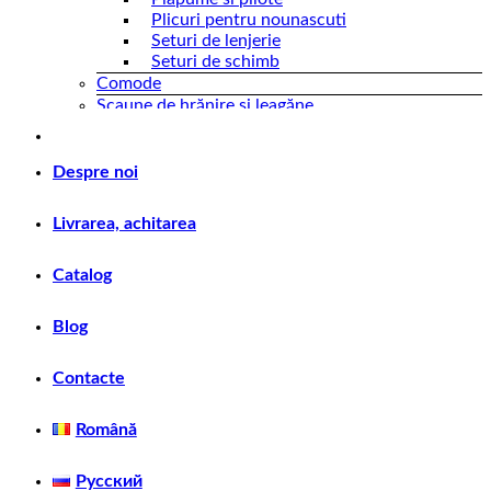
Plicuri pentru nounascuti
Seturi de lenjerie
Seturi de schimb
Comode
Scaune de hrănire și leagăne
Scaune din lemn
Leagăn
Scaune din plastic
Despre noi
Carucioare de plimbare
Livrarea, achitarea
Scaune auto
Scaune auto 0-18 kg
Scaune auto 0-25 kg
Catalog
Scaune auto 0-36 kg
Scaune auto 15-36 kg
Blog
Scaune auto 9-25 kg
Scaune auto 9-36 kg
Scaune IZOFIX
Contacte
Transport pentru copii
Biciclete
Română
Carucioarea universale
Trotinete
Русский
Jucarii