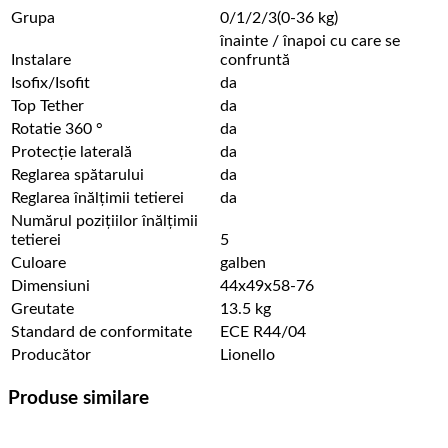
Grupa
0/1/2/3(0-36 kg)
înainte / înapoi cu care se
Instalare
confruntă
Isofix/Isofit
da
Top Tether
da
Rotatie 360 °
da
Protecţie laterală
da
Reglarea spătarului
da
Reglarea înălțimii tetierei
da
Numărul pozițiilor înălțimii
tetierei
5
Culoare
galben
Dimensiuni
44x49x58-76
Greutate
13.5 kg
Standard de conformitate
ECE R44/04
Producător
Lionello
Produse similare