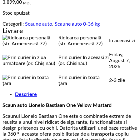
3.899,00
MDL
Stoc epuizat
Categorii:
Scaune auto
,
Scaune auto 0-36 kg
Livrare
Ridicarea personală
In aceeasi zi
(str. Armenească 77)
Friday,
Prin curier In aceeasi zi
August 7,
(or. Chișinău)
2026
Prin curier în toată
2-3 zile
țara
Descriere
Scaun auto Lionelo Bastiaan One Yellow Mustard
Scaunul Lionelo Bastiaan One este o combinatie extrem de
reusita a unui nivel ridicat de siguranta, functionalitate si
design prietenos cu ochii. Datorita utilizarii unei baze rotative
la 360 °, aceasta ofera posibilitatea de a transporta copilu
atat cu fata la directia de mers, cat si cu spatele, fara a fi