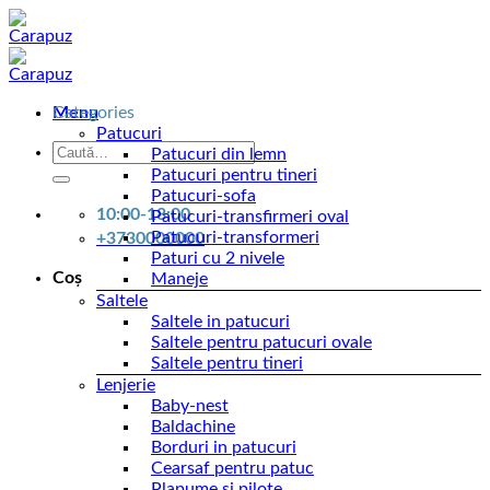
Skip
to
content
Menu
Categories
Patucuri
Caută
Patucuri din lemn
după:
Patucuri pentru tineri
Patucuri-sofa
10:00-18:00
Patucuri-transfirmeri oval
Patucuri-transformeri
+3730000000
Paturi cu 2 nivele
Coș
Maneje
Saltele
Saltele in patucuri
Saltele pentru patucuri ovale
Saltele pentru tineri
Lenjerie
Baby-nest
Baldachine
Borduri in patucuri
Cearsaf pentru patuc
Plapume si pilote