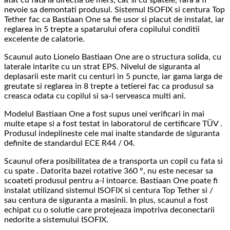
nevoie sa demontati produsul. Sistemul ISOFIX si centura Top
Tether fac ca Bastiaan One sa fie usor si placut de instalat, iar
reglarea in 5 trepte a spatarului ofera copilului conditii
excelente de calatorie.
Scaunul auto Lionelo Bastiaan One are o structura solida, cu
laterale intarite cu un strat EPS. Nivelul de siguranta al
deplasarii este marit cu centuri in 5 puncte, iar gama larga de
greutate si reglarea in 8 trepte a tetierei fac ca produsul sa
creasca odata cu copilul si sa-l serveasca multi ani.
Modelul Bastiaan One a fost supus unei verificari in mai
multe etape si a fost testat in laboratorul de certificare TÜV .
Produsul indeplineste cele mai inalte standarde de siguranta
definite de standardul ECE R44 / 04.
Scaunul ofera posibilitatea de a transporta un copil cu fata si
cu spate . Datorita bazei rotative 360 ​​°, nu este necesar sa
scoateti produsul pentru a-l intoarce. Bastiaan One poate fi
instalat utilizand sistemul ISOFIX si centura Top Tether si /
sau centura de siguranta a masinii. In plus, scaunul a fost
echipat cu o solutie care protejeaza impotriva deconectarii
nedorite a sistemului ISOFIX.