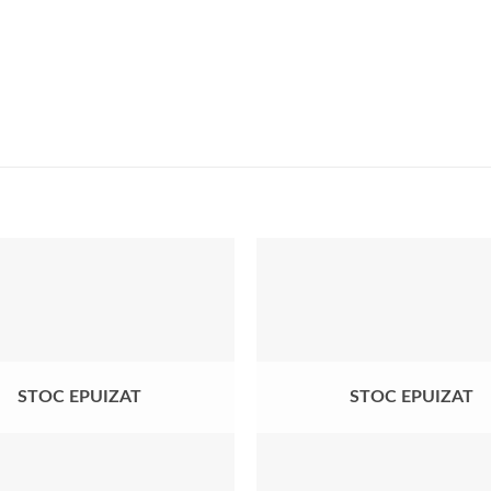
r
Lionelo
Добавить
в список
желаний
STOC EPUIZAT
STOC EPUIZAT