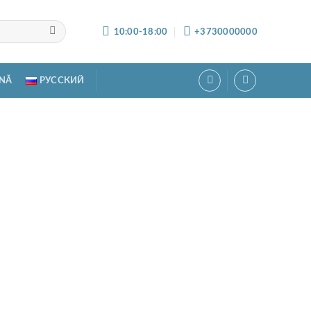
10:00-18:00
+3730000000
NĂ
РУССКИЙ
n auto Lionelo Sander Grey
x
00
MDL
uizat
:
Scaune auto
,
Scaune auto 0-36 kg