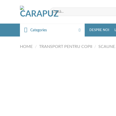
Skip
to
Caută
după:
content
Categories
DESPRE NOI
HOME
/
TRANSPORT PENTRU COPII
/
SCAUNE
CATALOG
Hainute pentru cei mici
Lenjerie
Patucuri
Saltele