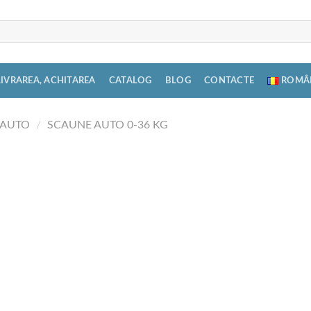
LIVRAREA, ACHITAREA
CATALOG
BLOG
CONTACTE
ROMÂ
 AUTO
/
SCAUNE AUTO 0-36 KG
Scau
Isofi
Добавить
3.599,
в список
желаний
Stoc ep
Categorii