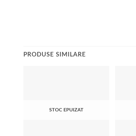
Producăto
PRODUSE SIMILARE
Добавить
в список
желаний
STOC EPUIZAT