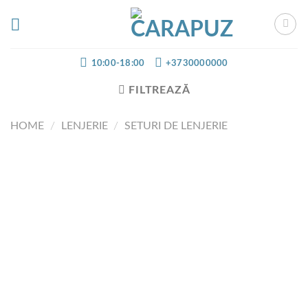
Skip
to
content
10:00-18:00
+3730000000
FILTREAZĂ
HOME
/
LENJERIE
/
SETURI DE LENJERIE
Set de lenjerie Bepino 8 elemente Personaj
albastru
Добавить
в список
желаний
2.750,00
MDL
Stoc epuizat