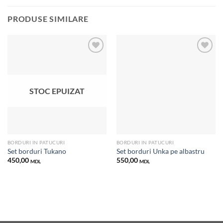
PRODUSE SIMILARE
Добавить
Добавить
в список
в список
STOC EPUIZAT
желаний
желаний
BORDURI IN PATUCURI
BORDURI IN PATUCURI
Set borduri Tukano
Set borduri Unka pe albastru
450,00
550,00
MDL
MDL