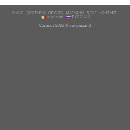
О НАС
ДОСТАВКА, ОПЛАТА
МАГАЗИН
БЛОГ
КОНТАКТ
ROMÂNĂ
РУССКИЙ
Сarapuz 2026 ©
сarapuz.md