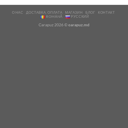
О НАС
ДОСТАВКА, ОПЛАТА
МАГАЗИН
БЛОГ
КОНТАКТ
ROMÂNĂ
РУССКИЙ
Сarapuz 2026 ©
сarapuz.md