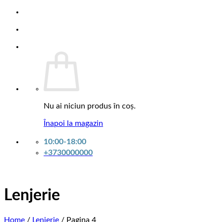
Caruseli pentru patucuri
Constructori
Covorase educative
Mașinuțe cu telecomanda
Accesorii
Accesorii pentru mame
Perne pentru alaptare
Perne pentru gravide
Marfuri de vara
Pentru baiea
Nu ai niciun produs în coș.
Accesorii pentru baiea
Cadite
Înapoi la magazin
Oale
10:00-18:00
Hainute pentru cei mici
+3730000000
Costumas
Halat de baie
Rochite
Slipuri
Lenjerie
Home
/
Lenjerie
/
Pagina 4