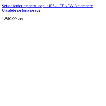
Set de lenjerie pentru copii URSULEȚ NEW 8 elemente
Ursulete pe luna pe roz
1.950,00
MDL