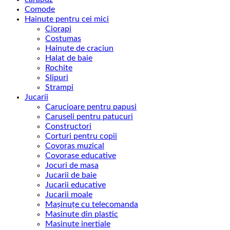
Comode
Hainute pentru cei mici
Ciorapi
Costumas
Hainute de craciun
Halat de baie
Rochite
Slipuri
Strampi
Jucarii
Carucioare pentru papusi
Caruseli pentru patucuri
Constructori
Corturi pentru copii
Covoras muzical
Covorase educative
Jocuri de masa
Jucarii de baie
Jucarii educative
Jucarii moale
Mașinuțe cu telecomanda
Masinute din plastic
Masinute inertiale