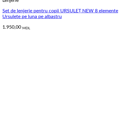
Lenjerie
Set de lenjerie pentru copii URSULEȚ NEW 8 elemente
Ursulete pe luna pe albastru
1.950,00
MDL