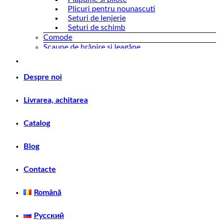
Plicuri pentru nounascuti
Seturi de lenjerie
Seturi de schimb
Comode
Scaune de hrănire și leagăne
Scaune din lemn
Leagăn
Scaune din plastic
Despre noi
Carucioare de plimbare
Livrarea, achitarea
Scaune auto
Scaune auto 0-18 kg
Scaune auto 0-25 kg
Catalog
Scaune auto 0-36 kg
Scaune auto 15-36 kg
Blog
Scaune auto 9-25 kg
Scaune auto 9-36 kg
Scaune IZOFIX
Contacte
Transport pentru copii
Biciclete
Română
Carucioarea universale
Trotinete
Русский
Jucarii