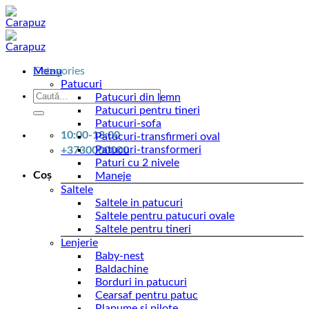
Skip
to
content
Menu
Categories
Patucuri
Caută
Patucuri din lemn
după:
Patucuri pentru tineri
Patucuri-sofa
10:00-18:00
Patucuri-transfirmeri oval
Patucuri-transformeri
+3730000000
Paturi cu 2 nivele
Coș
Maneje
Saltele
Saltele in patucuri
Saltele pentru patucuri ovale
Saltele pentru tineri
Lenjerie
Baby-nest
Baldachine
Borduri in patucuri
Cearsaf pentru patuc
Plapume si pilote