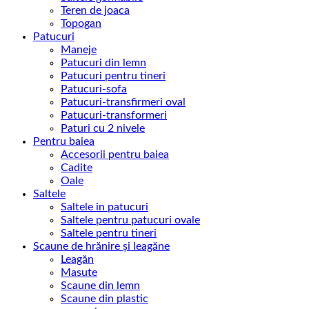
Teren de joaca
Topogan
Patucuri
Maneje
Patucuri din lemn
Patucuri pentru tineri
Patucuri-sofa
Patucuri-transfirmeri oval
Patucuri-transformeri
Paturi cu 2 nivele
Pentru baiea
Accesorii pentru baiea
Cadite
Oale
Saltele
Saltele in patucuri
Saltele pentru patucuri ovale
Saltele pentru tineri
Scaune de hrănire și leagăne
Leagăn
Masute
Scaune din lemn
Scaune din plastic