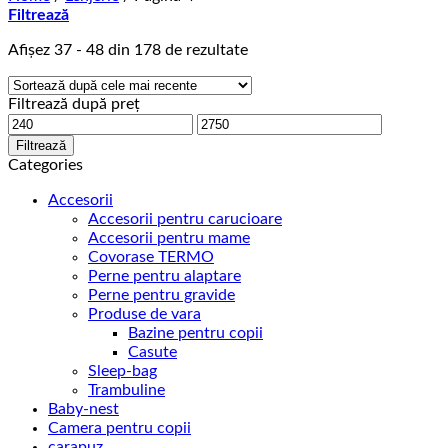
Filtrează
Afișez 37 - 48 din 178 de rezultate
Filtrează după preț
Preț
Preț
minim
maxim
Filtrează
Categories
Accesorii
Accesorii pentru carucioare
Accesorii pentru mame
Covorase TERMO
Perne pentru alaptare
Perne pentru gravide
Produse de vara
Bazine pentru copii
Casute
Sleep-bag
Trambuline
Baby-nest
Camera pentru copii
carapuz