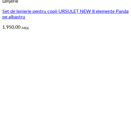
Lenjerie
Set de lenjerie pentru copii URSULEȚ NEW 8 elemente Panda
pe albastru
1.950,00
MDL