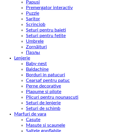
Papusi
Premergator interactiv
Puzzle
Saritor
Scrinciob
Seturi pentru baieti
Seturi pentru fetite
Umbrele
Zornăituri
Пазлы
Lenjerie
Baby-nest
Baldachine
Borduri in patucuri
Cearsaf pentru patuc
Perne decorative
Plapume si pilote
Plicuri pentru nounascuti
Seturi de lenjerie
Seturi de schimb
Marfuri de vara
Casute
Masute si scaunele
Saltele gonflabile