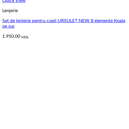
Quick View
Lenjerie
Set de lenjerie pentru copii URSULEȚ NEW 8 elemente Koala
pe sur
1.950,00
MDL