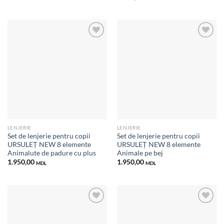
Добавить
Добавить
в список
в список
желаний
желаний
LENJERIE
LENJERIE
Set de lenjerie pentru copii
Set de lenjerie pentru copii
URSULEȚ NEW 8 elemente
URSULEȚ NEW 8 elemente
Animalute de padure cu plus
Animale pe bej
1.950,00
1.950,00
MDL
MDL