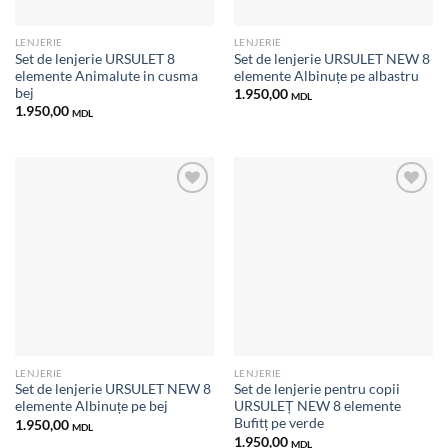
LENJERIE
LENJERIE
Set de lenjerie URSULET 8
Set de lenjerie URSULET NEW 8
elemente Animalute in cusma
elemente Albinuțe pe albastru
bej
1.950,00
MDL
1.950,00
MDL
Добавить
Добавить
в список
в список
желаний
желаний
LENJERIE
LENJERIE
Set de lenjerie URSULET NEW 8
Set de lenjerie pentru copii
elemente Albinuțe pe bej
URSULEȚ NEW 8 elemente
Bufitț pe verde
1.950,00
MDL
1.950,00
MDL