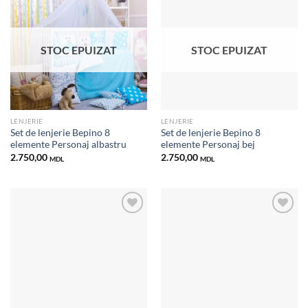
Добавить
Добавить
в список
в список
STOC EPUIZAT
STOC EPUIZAT
желаний
желаний
LENJERIE
LENJERIE
Set de lenjerie Bepino 8
Set de lenjerie Bepino 8
elemente Personaj albastru
elemente Personaj bej
2.750,00
2.750,00
MDL
MDL
Добавить
Добавить
в список
в список
желаний
желаний