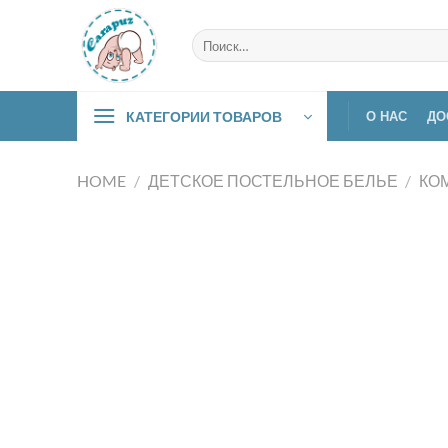
Skip
to
Искать:
content
КАТЕГОРИИ ТОВАРОВ
О НАС
ДО
HOME
/
ДЕТСКОЕ ПОСТЕЛЬНОЕ БЕЛЬЕ
/
КО
КАТЕГОРИИ ТОВАРОВ
Baby-nest
Аксессуары
Детский транспорт
Детское постельное белье