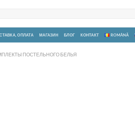
СТАВКА, ОПЛАТА
МАГАЗИН
БЛОГ
КОНТАКТ
ROMÂNĂ
МПЛЕКТЫ ПОСТЕЛЬНОГО БЕЛЬЯ
Ком
эле
Добавить
1.950,
в список
желаний
Доступ
Количес