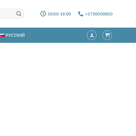
10:00-18:00
+3730000000
РУССКИЙ
плект детского белья 8
ментов (Розовый)
00
MDL
но для предзаказа
тво товара Комплект детского белья 8 элементов (Розовый)
В КОРЗИНУ