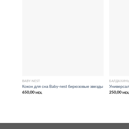
Добавить
в список
желаний
BABY-NEST
БАЛДАХИН
Кокон для сна Baby-nest бирюзовые звезды
Универса
650,00
250,00
MDL
MD