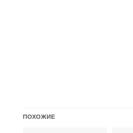
Описани
Завес
Защит
Одеял
Подуш
Навол
Прост
Карма
ПОХОЖИЕ