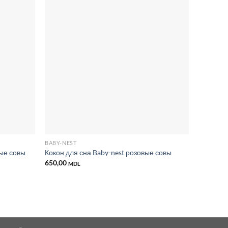
Добавить
Добавить
в список
в список
желаний
желаний
BABY-NEST
BABY-NES
ные совы
Кокон для сна Baby-nest розовые совы
Кокон дл
650,00
650,00
MDL
M