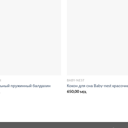
Добавить
в список
желаний
Ы
BABY-NEST
льный пружинный балдахин
Кокон для сна Baby-nest красоч
650,00
L
MDL