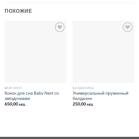
ПОХОЖИЕ
Добавить
Добавить
в список
в список
желаний
желаний
BABY-NEST
БАЛДАХИНЫ
Кокон для сна Baby Nest со
Универсальный пружинный
звёздочками
балдахин
650,00
250,00
MDL
MDL