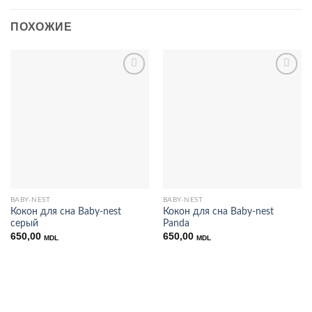
ПОХОЖИЕ
Добавить
Добавить
в список
в список
желаний
желаний
BABY-NEST
BABY-NEST
Кокон для сна Baby-nest
Кокон для сна Baby-nest
серый
Panda
650,00
650,00
MDL
MDL