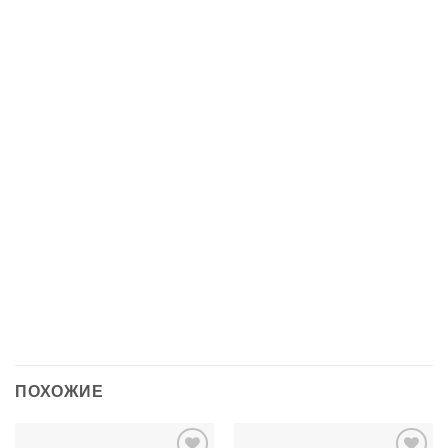
Вес
33 кг
Съемные ламели в
Нет
передней стенке
Колеса
Есть
Выдвижной ящик под
Нет
кроватью
Силиконовый
Нет
подлокотник
Размеры матраса
750х750 мм, 1250х750 мм
Бренд
Oliver
ПОХОЖИЕ