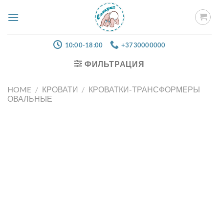
Skip
to
content
10:00-18:00
+3730000000
ФИЛЬТРАЦИЯ
HOME
/
КРОВАТИ
/
КРОВАТКИ-ТРАНСФОРМЕРЫ
ОВАЛЬНЫЕ
Добавить
в список
желаний