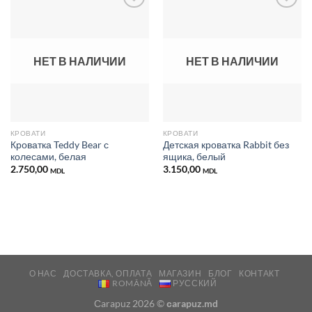
Добавить
Добавить
в список
в список
НЕТ В НАЛИЧИИ
НЕТ В НАЛИЧИИ
желаний
желаний
КРОВАТИ
КРОВАТИ
Кроватка Teddy Bear с
Детская кроватка Rabbit без
колесами, белая
ящика, белый
2.750,00
3.150,00
MDL
MDL
О НАС
ДОСТАВКА, ОПЛАТА
МАГАЗИН
БЛОГ
КОНТАКТ
ROMÂNĂ
РУССКИЙ
Сarapuz 2026 ©
сarapuz.md