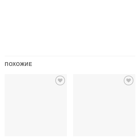
Простынь с резинкой размером 120 * 60 см.
Карман для аксессуаров размером 70 * 60 см.
ПОХОЖИЕ
Добавить
Добавить
в список
в список
желаний
желаний