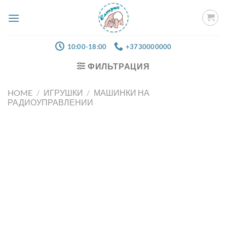
Skip
to
content
10:00-18:00
+3730000000
ФИЛЬТРАЦИЯ
HOME
/
ИГРУШКИ
/
МАШИНКИ НА
РАДИОУПРАВЛЕНИИ
Добавить
в список
желаний