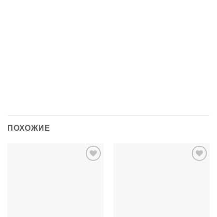
Время зарядки
около 180 мин
Размер игрушки
43,5 х 18,5 х 12,5 см
Размер упаковки
59 х 26 х 23 см
Вес продукта
694 г
Бренд
Crazon
ПОХОЖИЕ
Добавить
Добавить
в список
в список
желаний
желаний