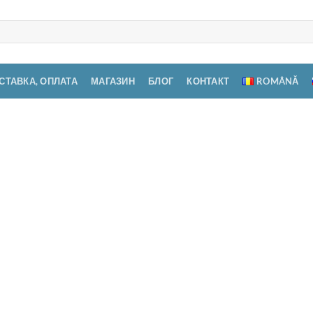
СТАВКА, ОПЛАТА
МАГАЗИН
БЛОГ
КОНТАКТ
ROMÂNĂ
Детс
кол
Добавить
3.450,
в список
желаний
Нет в н
Артикул: