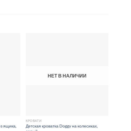
Добавить
Добавить
в список
в список
желаний
желаний
НЕТ В НАЛИЧИИ
КРОВАТИ
КРОВАТИ
з ящика,
Детская кроватка Doggy на колесиках,
Детская 