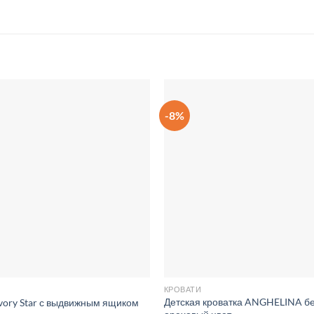
-8%
Добавить
в список
желаний
КРОВАТИ
Детская кроватка ANGHELINA бе
Ivory Star с выдвижным ящиком