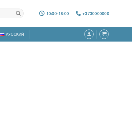
10:00-18:00
+3730000000
РУССКИЙ
кая кроватка Doggy на
есиках, белый
00
MDL
аличии
1501-