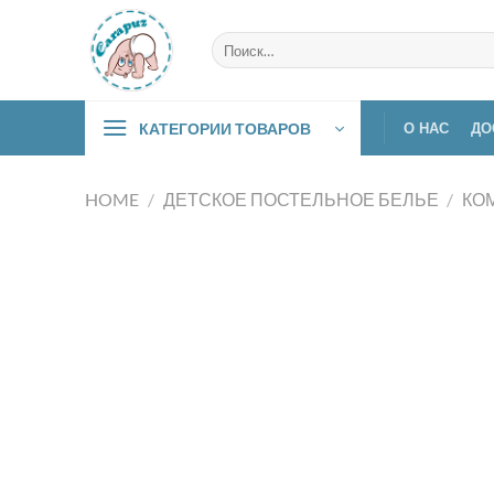
Skip
to
Искать:
content
КАТЕГОРИИ ТОВАРОВ
О НАС
ДО
HOME
/
ДЕТСКОЕ ПОСТЕЛЬНОЕ БЕЛЬЕ
/
КО
КАТЕГОРИИ ТОВАРОВ
Baby-nest
Аксессуары
Детский транспорт
Детское постельное белье