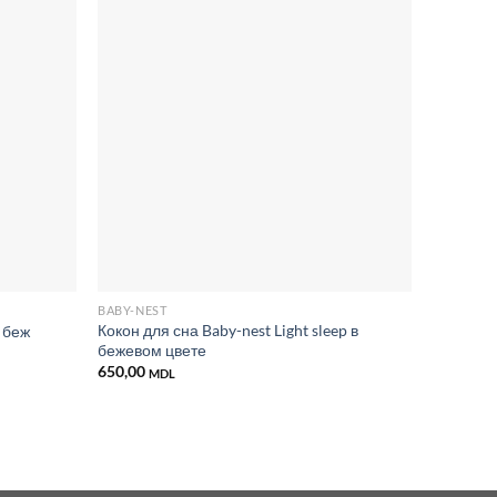
Добавить
Добавить
в список
в список
желаний
желаний
BABY-NEST
BABY-NES
Кокон для сна Baby-nest Light sleep в
Кокон дл
e беж
бежевом цвете
бежевых
650,00
650,00
MDL
M