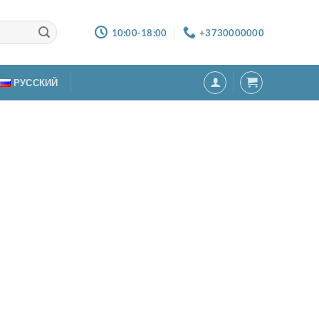
10:00-18:00
+3730000000
РУССКИЙ
плекты постельного белья
редметов (пчёлки)
00
MDL
тво товара Комплекты постельного белья 8 предметов (пчёлки
В КОРЗИНУ