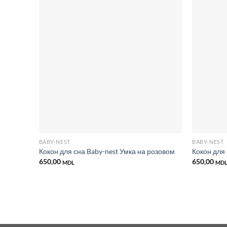
Добавить
в список
желаний
BABY-NEST
BABY-NEST
Кокон для сна Baby-nest Умка на розовом
Кокон для 
650,00
650,00
MDL
MD