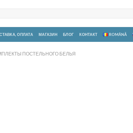
СТАВКА, ОПЛАТА
МАГАЗИН
БЛОГ
КОНТАКТ
ROMÂNĂ
МПЛЕКТЫ ПОСТЕЛЬНОГО БЕЛЬЯ
Ком
8 п
Добавить
1.700,
в список
желаний
Количес