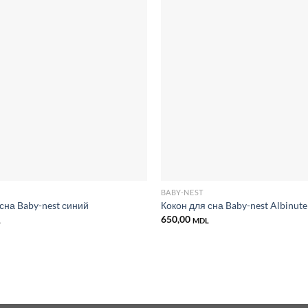
Добавить
в список
желаний
BABY-NEST
сна Baby-nest синий
Кокон для сна Baby-nest Albinut
650,00
L
MDL