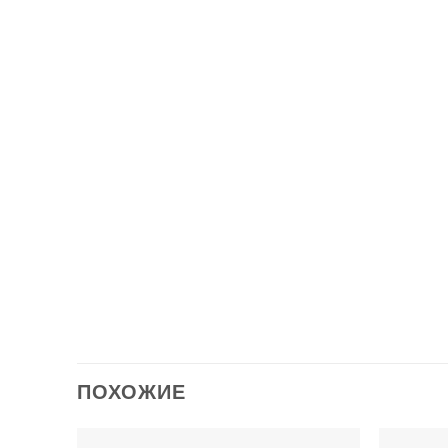
Шифон
Защит
Одеял
Одеял
Подуш
Разме
Лист 
Карма
ПОХОЖИЕ