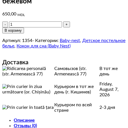
бежевом
650,00
MDL
Количество
товара
В корзину
Кокон
для
Артикул:
1354-
Категории:
Baby-nest
,
Детское постельное
сна
белье
,
Кокон для сна (Baby Nest)
Baby-
nest
Доставка
совы
на
Самовызов (str.
В тот же
бежевом
Armenească 77)
день
Friday,
Курьером в тот же
August 7,
день (г. Кишинев)
2026
Курьером по всей
2-3 дня
стране
Описание
Отзывы (0)