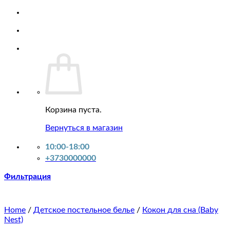
Автокресла 0-25 кг
Автокресла 0-36 кг
Автокресла 15-36 кг
Автокресла 9-25 кг
Автокресла 9-36 кг
Автокрела IZOFIX
Самокаты
Игрушки
Карусели на кроватку
Конструкторы
Развивающие коврики
Корзина пуста.
Машинки на радиоуправлении
Вернуться в магазин
Аксессуары
Аксессуары для мам
10:00-18:00
Подушки для кормления
+3730000000
Подушки для беременных
Летний товар
Фильтрация
Всё для купания
Аксессуары для купания
Ванночки
Home
/
Детское постельное белье
/
Кокон для сна (Baby
Горшочки и сиденья
Nest)
Одежда для самых маленьких