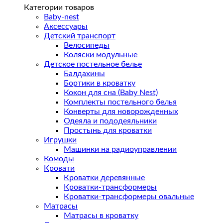
Категории товаров
Костюмы
Baby-nest
Халаты
Аксессуары
Платья
Детский транспорт
Слипы
Велосипеды
Коляски модульные
Детское постельное белье
Балдахины
Бортики в кроватку
Кокон для сна (Baby Nest)
Комплекты постельного белья
Конверты для новорожденных
Одеяла и пододеяльники
Простынь для кроватки
Игрушки
Машинки на радиоуправлении
Комоды
Кровати
Кроватки деревянные
Кроватки-трансформеры
Кроватки-трансформеры овальные
Матрасы
Матрасы в кроватку