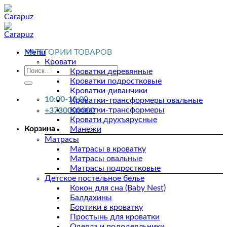
Skip
to
content
Menu
КАТЕГОРИИ ТОВАРОВ
Кровати
Искать:
Кроватки деревянные
Кроватки подростковые
Кроватки-диванчики
10:00-18:00
Кроватки-трансформеры овальные
Кроватки-трансформеры
+3730000000
Кровати друхъярусные
Корзина
Манежи
Матрасы
Матрасы в кроватку
Матрасы овальные
Матрасы подростковые
Детское постельное белье
Кокон для сна (Baby Nest)
Балдахины
Бортики в кроватку
Простынь для кроватки
Одеяла и пододеяльники