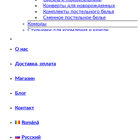
Конверты для новорожденных
Комплекты постельного белья
Сменное постельное белье
Комоды
Стульчики для кормления и качели
Стульчики деревянные
Качели
Стульчики пластиковые
О нас
Коляски прогулочные
Доставка, оплата
Автокресла
Автокресла 0-18 кг
Автокресла 0-25 кг
Магазин
Автокресла 0-36 кг
Автокресла 15-36 кг
Блог
Автокресла 9-25 кг
Автокресла 9-36 кг
Контакт
Детский транспорт
Велосипеды
Коляски прогулочные
Română
Коляски модульные
Автокресла
Русский
Автокресла 0-18 кг