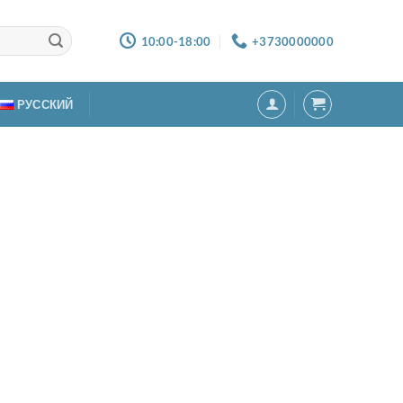
10:00-18:00
+3730000000
РУССКИЙ
плекты постельного белья
редметов (Звезды на
убом)
00
MDL
аличии