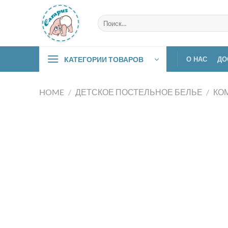
Skip
to
Искать:
content
КАТЕГОРИИ ТОВАРОВ
О НАС
ДО
HOME
/
ДЕТСКОЕ ПОСТЕЛЬНОЕ БЕЛЬЕ
/
КО
КАТЕГОРИИ ТОВАРОВ
Baby-nest
Аксессуары
Детский транспорт
Детское постельное белье