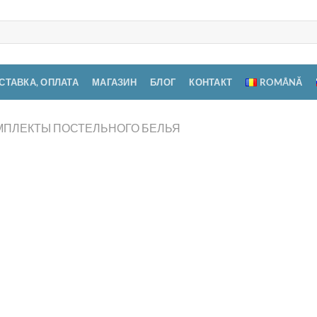
СТАВКА, ОПЛАТА
МАГАЗИН
БЛОГ
КОНТАКТ
ROMÂNĂ
МПЛЕКТЫ ПОСТЕЛЬНОГО БЕЛЬЯ
Ком
8 п
гол
Добавить
в список
желаний
1.750,
Нет в н