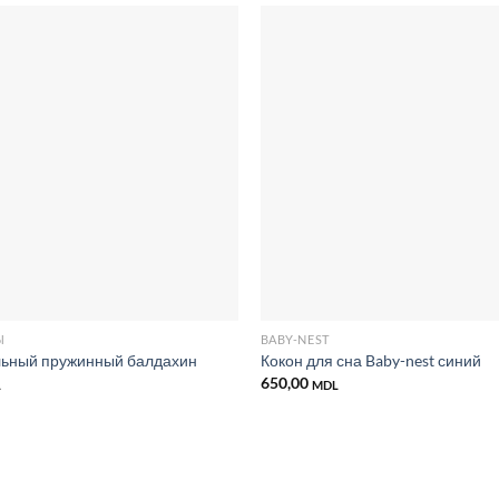
Добавить
в список
желаний
Ы
BABY-NEST
льный пружинный балдахин
Кокон для сна Baby-nest синий
650,00
L
MDL