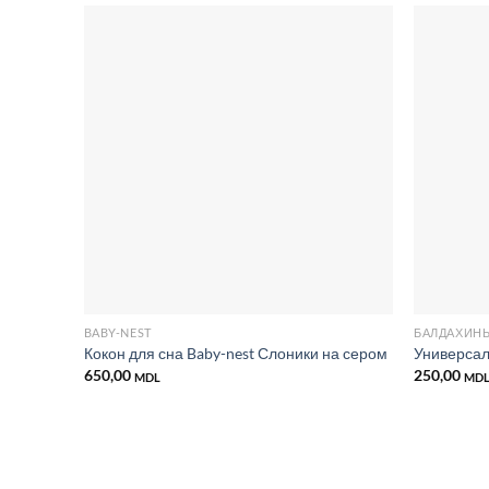
Добавить
в список
желаний
BABY-NEST
БАЛДАХИН
Кокон для сна Baby-nest Слоники на сером
Универса
650,00
250,00
MDL
MD