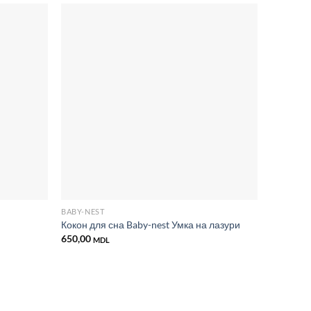
Добавить
Добавить
в список
в список
желаний
желаний
BABY-NEST
БАЛДАХИ
Кокон для сна Baby-nest Умка на лазури
Универс
650,00
250,00
MDL
M