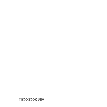
Описани
Шифон
Защит
Одеял
Одеял
Подуш
Разме
Лист 
Карма
ПОХОЖИЕ