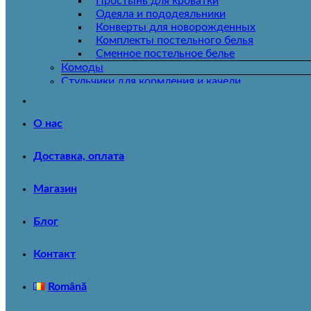
Простынь для кроватки
Одеяла и пододеяльники
Конверты для новорожденных
Комплекты постельного белья
Сменное постельное белье
Комоды
Стульчики для кормления и качели
Стульчики деревянные
Качели
Стульчики пластиковые
О нас
Коляски прогулочные
Доставка, оплата
Автокресла
Автокресла 0-18 кг
Автокресла 0-25 кг
Магазин
Автокресла 0-36 кг
Автокресла 15-36 кг
Блог
Автокресла 9-25 кг
Автокресла 9-36 кг
Контакт
Детский транспорт
Велосипеды
Коляски прогулочные
Română
Коляски модульные
Автокресла