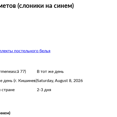
етов (слоники на синем)
лекты постельного белья
Armenească 77)
В тот же день
е день (г. Кишинев)
Saturday, August 8, 2026
 стране
2-3 дня
инем)