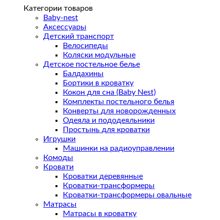
Категории товаров
Одежда для самых маленьких
Baby-nest
Костюмы
Аксессуары
Халаты
Детский транспорт
Платья
Велосипеды
Слипы
Коляски модульные
Детское постельное белье
Балдахины
Бортики в кроватку
Кокон для сна (Baby Nest)
Комплекты постельного белья
Конверты для новорожденных
Одеяла и пододеяльники
Простынь для кроватки
Игрушки
Машинки на радиоуправлении
Комоды
Кровати
Кроватки деревянные
Кроватки-трансформеры
Кроватки-трансформеры овальные
Матрасы
Матрасы в кроватку