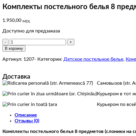
Комплекты постельного белья 8 предм
1.950,00
MDL
Доступно для предзаказа
Количество
товара
В корзину
Комплекты
постельного
Артикул:
1207-
Категории:
Детское постельное белье
,
Комп
белья
8
Доставка
предметов
(слоники
Самовызов (str. 
на
синем)
Курьером в тот ж
Курьером по всей
Описание
Отзывы (0)
Комплекты постельного белья 8 предметов (слоники на с