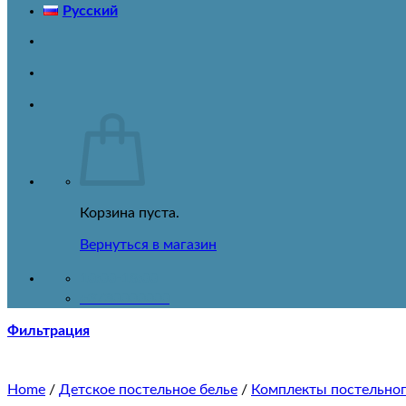
Русский
Автокресла 0-18 кг
Автокресла 0-25 кг
Автокресла 0-36 кг
Автокресла 15-36 кг
Автокресла 9-25 кг
Автокресла 9-36 кг
Автокрела IZOFIX
Самокаты
Игрушки
Карусели на кроватку
Конструкторы
Развивающие коврики
Корзина пуста.
Машинки на радиоуправлении
Вернуться в магазин
Аксессуары
Аксессуары для мам
10:00-18:00
Подушки для кормления
+3730000000
Подушки для беременных
Летний товар
Фильтрация
Всё для купания
Аксессуары для купания
Ванночки
Home
/
Детское постельное белье
/
Комплекты постельног
Горшочки и сиденья