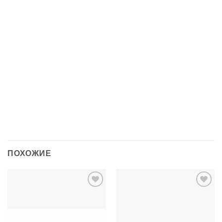
ОТЗЫВЫ (0)
Универсальный пружинный балдахин защитит ребенка
от яркого света, ветра и насекомых, создаст комфортную
атмосферу для сладкого сна.
Состав: 100% хлопок, 100% полистирол;
Размеры: 150 х 200 см
ПОХОЖИЕ
Добавить
Добавить
в список
в список